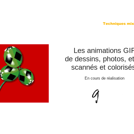
 Art à part
ualités
Sculptures
Peintures
Techniques mix
Les animations GI
de dessins, photos, et
scannés et colorisé
En cours de réalisation